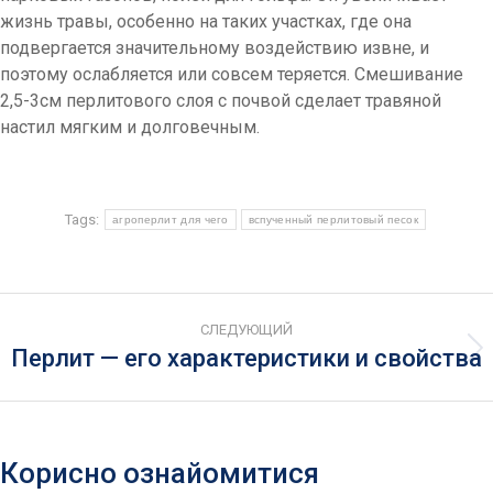
жизнь травы, особенно на таких участках, где она
подвергается значительному воздействию извне, и
поэтому ослабляется или совсем теряется. Смешивание
2,5-3см перлитового слоя с почвой сделает травяной
настил мягким и долговечным.
Tags:
агроперлит для чего
вспученный перлитовый песок
Post
СЛЕДУЮЩИЙ
navigation
Перлит — его характеристики и свойства
Next
post:
Корисно ознайомитися