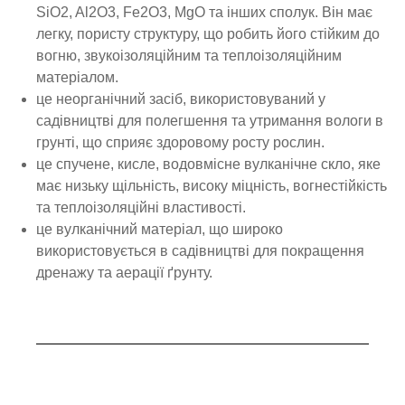
SiO2, Al2O3, Fe2O3, MgO та інших сполук. Він має
легку, пористу структуру, що робить його стійким до
вогню, звукоізоляційним та теплоізоляційним
матеріалом.
це неорганічний засіб, використовуваний у
садівництві для полегшення та утримання вологи в
грунті, що сприяє здоровому росту рослин.
це спучене, кисле, водовмісне вулканічне скло, яке
має низьку щільність, високу міцність, вогнестійкість
та теплоізоляційні властивості.
це вулканічний матеріал, що широко
використовується в садівництві для покращення
дренажу та аерації ґрунту.