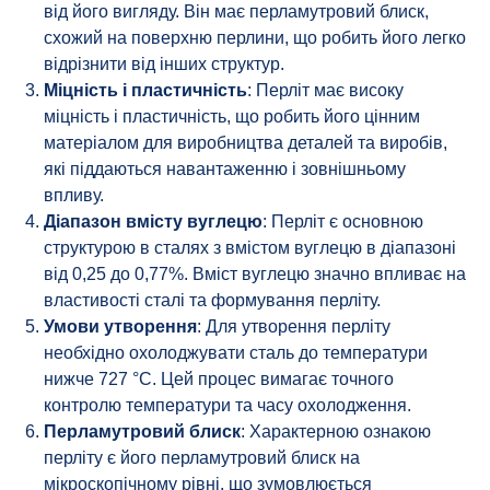
від його вигляду. Він має перламутровий блиск,
схожий на поверхню перлини, що робить його легко
відрізнити від інших структур.
Міцність і пластичність
: Перліт має високу
міцність і пластичність, що робить його цінним
матеріалом для виробництва деталей та виробів,
які піддаються навантаженню і зовнішньому
впливу.
Діапазон вмісту вуглецю
: Перліт є основною
структурою в сталях з вмістом вуглецю в діапазоні
від 0,25 до 0,77%. Вміст вуглецю значно впливає на
властивості сталі та формування перліту.
Умови утворення
: Для утворення перліту
необхідно охолоджувати сталь до температури
нижче 727 °C. Цей процес вимагає точного
контролю температури та часу охолодження.
Перламутровий блиск
: Характерною ознакою
перліту є його перламутровий блиск на
мікроскопічному рівні, що зумовлюється