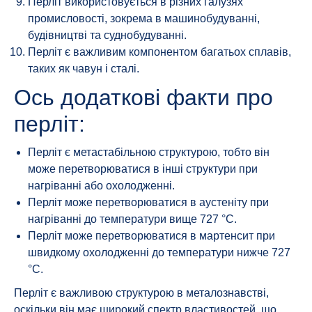
Перліт використовується в різних галузях
промисловості, зокрема в машинобудуванні,
будівництві та суднобудуванні.
Перліт є важливим компонентом багатьох сплавів,
таких як чавун і сталі.
Ось додаткові факти про
перліт:
Перліт є метастабільною структурою, тобто він
може перетворюватися в інші структури при
нагріванні або охолодженні.
Перліт може перетворюватися в аустеніту при
нагріванні до температури вище 727 °C.
Перліт може перетворюватися в мартенсит при
швидкому охолодженні до температури нижче 727
°C.
Перліт є важливою структурою в металознавстві,
оскільки він має широкий спектр властивостей, що