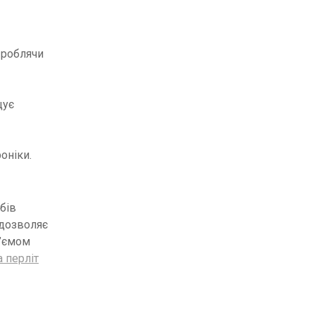
, роблячи
щує
оніки.
бів
 дозволяє
’ємом
 перліт