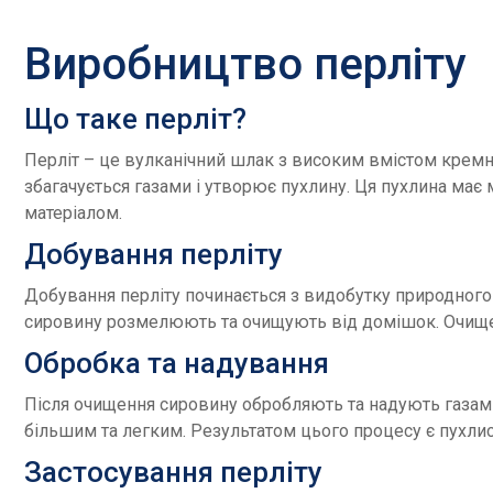
Виробництво перліту
Що таке перліт?
Перліт – це вулканічний шлак з високим вмістом кремні
збагачується газами і утворює пухлину. Ця пухлина має 
матеріалом.
Добування перліту
Добування перліту починається з видобутку природного
сировину розмелюють та очищують від домішок. Очищен
Обробка та надування
Після очищення сировину обробляють та надують газами
більшим та легким. Результатом цього процесу є пухли
Застосування перліту