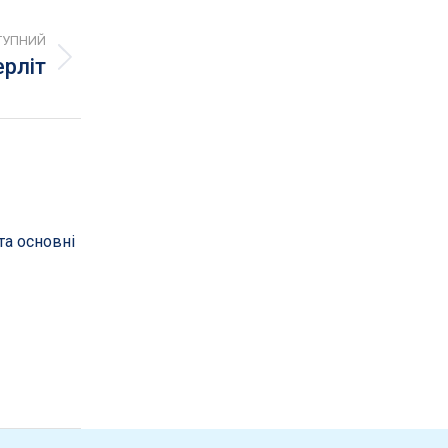
ТУПНИЙ
ерліт
та основні