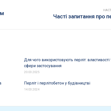
НАС
им
Часті запитання про п
Next
post:
Для чого використовують перліт: властивості 
сфери застосування
20.03.2025
а
Перліт і перлітобетон у будівництві
14.03.2024