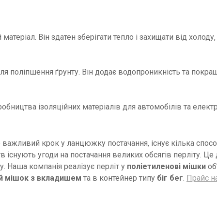
матеріал. Він здатен зберігати тепло і захищати від холоду
ля поліпшення ґрунту. Він додає водопроникність та покра
робництва ізоляційних матеріалів для автомобілів та електр
е важливий крок у ланцюжку постачання, існує кілька спосо
в існують угоди на постачання великих обсягів перліту. Це
у. Наша компанія реалізує перліт у
поліетиленові мішки
об
ий мішок з вкладишем
та в контейнер типу
біг бег
.
Прайс на