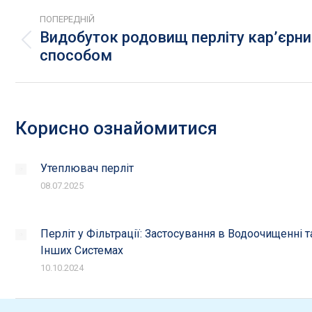
Post
ПОПЕРЕДНІЙ
navigation
Видобуток родовищ перліту кар’єрн
Попередній
способом
пост:
Корисно ознайомитися
Утеплювач перліт
08.07.2025
Перліт у Фільтрації: Застосування в Водоочищенні т
Інших Системах
10.10.2024