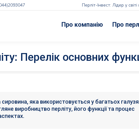
(044)2093047
Перліт-Інвест: Лідер у сві
Про компанію
Про перл
іту: Перелік основних функц
 сировина, яка використовується у багатьох галузя
ляне виробництво перліту, його функції та процес
аспектах.