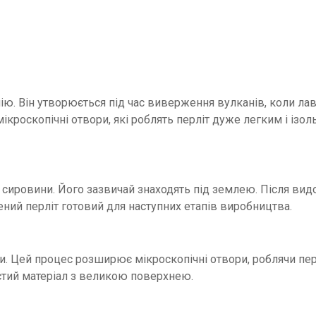
ю. Він утворюється під час виверження вулканів, коли ла
мікроскопічні отвори, які роблять перліт дуже легким і ізо
 сировини. Його зазвичай знаходять під землею. Після вид
ий перліт готовий для наступних етапів виробництва.
. Цей процес розширює мікроскопічні отвори, роблячи пер
стий матеріал з великою поверхнею.